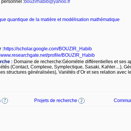
 personnel :
bouzirhabib@yahoo.fr
que quantique de la matière et modélisation mathématique
 :
https://scholar.google.com/BOUZIR_Habib
www.researchgate.net/profile/BOUZIR_Habib
rche :
Domaine de recherche:Géométrie différentielles et ses ap
ariétés (Contact, Complexe, Symplectique, Sasaki, Kahler…), Gé
es structures généralisées), Variétés d’Or et ses relation avec l
s
Projets de recherche
Commun
7
2