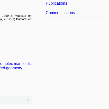
Publications
Communications
n 1999.(2) Magister en
ra, 2012.(3) Doctorat en
.
 complex manifolds
ized geometry.