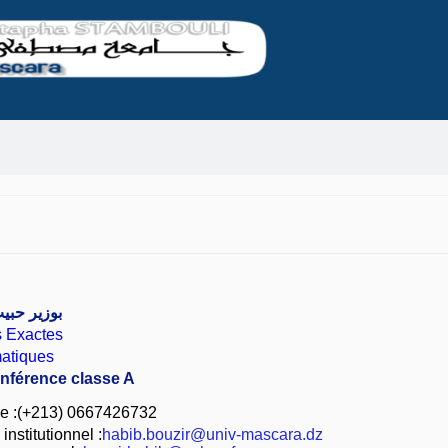
بوزير حبي
s Exactes
atiques
onférence classe A
e :(+213) 0667426732
nstitutionnel :
habib.bouzir@univ-mascara.dz