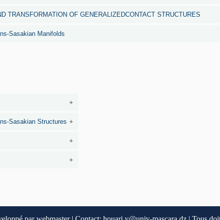
ND TRANSFORMATION OF GENERALIZEDCONTACT STRUCTURES
ans-Sasakian Manifolds
ans-Sasakian Structures
veloppé par webmaster | Contact: houari.y@univ-mascara.dz | Tous doit