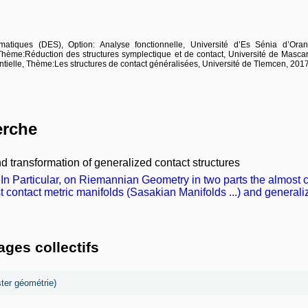
tiques (DES), Option: Analyse fonctionnelle, Université d’Es Sénia d’Ora
 Thème:Réduction des structures symplectique et de contact, Université de Masca
tielle, Thème:Les structures de contact généralisées, Université de Tlemcen, 2017
erche
 transformation of generalized contact structures
y. In Particular, on Riemannian Geometry in two parts the almost
st contact metric manifolds (Sasakian Manifolds ...) and general
ges collectifs
ter géométrie)