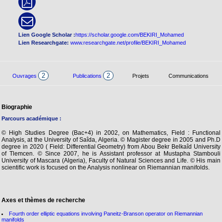
Lien Google Scholar :
https://scholar.google.com/BEKIRI_Mohamed
Lien Researchgate:
www.researchgate.net/profile/BEKIRI_Mohamed
2
2
Ouvrages
Publications
Projets
Communications
Biographie
Parcours académique :
© High Studies Degree (Bac+4) in 2002, on Mathematics, Field : Functional
Analysis, at the University of Saîda, Algeria. © Magister degree in 2005 and Ph.D
degree in 2020 ( Field: Differential Geometry) from Abou Bekr Belkaîd University
of Tlemcen. © Since 2007, he is Assistant professor at Mustapha Stambouli
University of Mascara (Algeria), Faculty of Natural Sciences and Life. © His main
scientific work is focused on the Analysis nonlinear on Riemannian manifolds.
Axes et thèmes de recherche
Fourth order elliptic equations involving Paneitz-Branson operator on Riemannian
manifolds