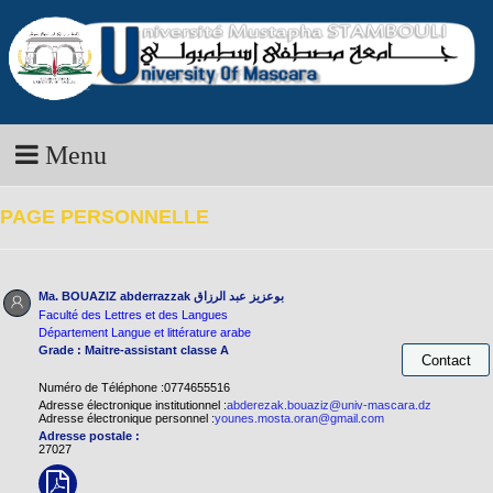
Menu
PAGE PERSONNELLE
Ma. BOUAZIZ abderrazzak
بوعزيز عبد الرزاق
Faculté des Lettres et des Langues
Département Langue et littérature arabe
Grade : Maitre-assistant classe A
Numéro de Téléphone :0774655516
Adresse électronique institutionnel :
abderezak.bouaziz@univ-mascara.dz
Adresse électronique personnel :
younes.mosta.oran@gmail.com
Adresse postale :
27027