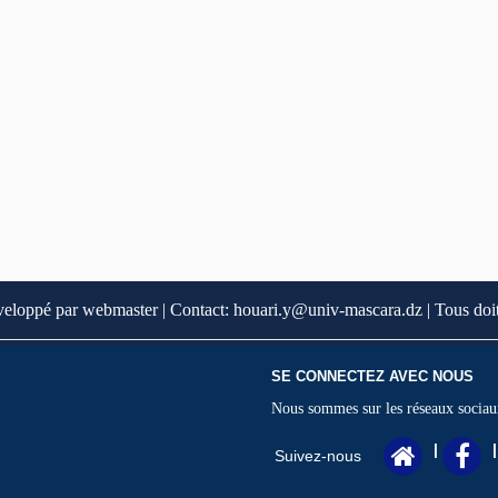
veloppé par webmaster | Contact: houari.y@univ-mascara.dz | Tous doit
SE CONNECTEZ AVEC NOUS
Nous sommes sur les réseaux sociau
|
|
Suivez-nous