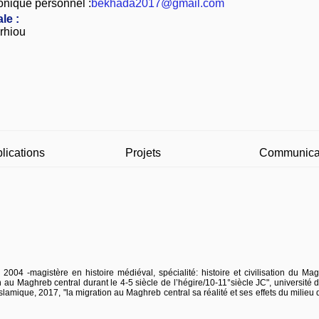
onique personnel :
bekhada2017@gmail.com
le :
rhiou
lications
Projets
Communica
n 2004 -magistère en histoire médiéval, spécialité: histoire et civilisation du Mag
 au Maghreb central durant le 4-5 siècle de l’hégire/10-11°siècle JC", université 
slamique, 2017, "la migration au Maghreb central sa réalité et ses effets du milieu d