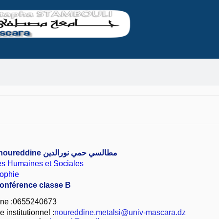
 noureddine
مطالسي حمي نورالدين
es Humaines et Sociales
ophie
conférence classe B
ne :0655240673
 institutionnel :
noureddine.metalsi@univ-mascara.dz