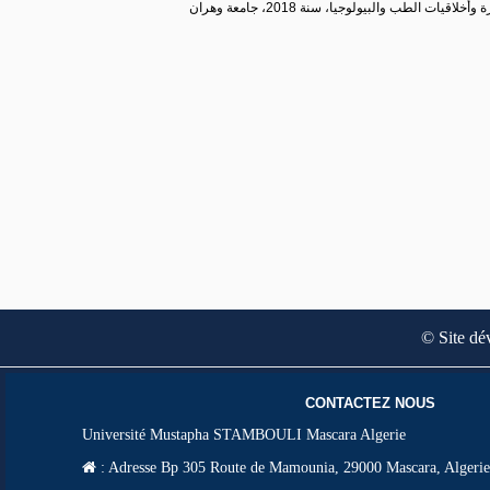
© Site dé
CONTACTEZ NOUS
Université Mustapha STAMBOULI Mascara Algerie
:
Adresse Bp 305 Route de Mamounia, 29000 Mascara, Algerie