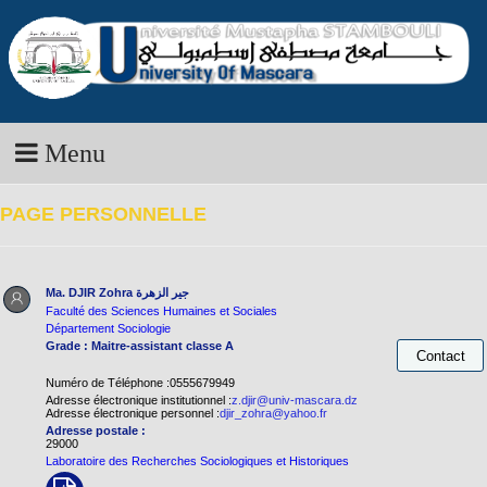
Menu
PAGE PERSONNELLE
Ma. DJIR Zohra
جير الزهرة
Faculté des Sciences Humaines et Sociales
Département Sociologie
Grade : Maitre-assistant classe A
Numéro de Téléphone :0555679949
Adresse électronique institutionnel :
z.djir@univ-mascara.dz
Adresse électronique personnel :
djir_zohra@yahoo.fr
Adresse postale :
29000
Laboratoire des Recherches Sociologiques et Historiques