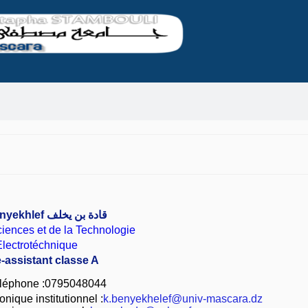
nyekhlef
قادة بن يخلف
iences et de la Technologie
lectrotéchnique
e-assistant classe A
léphone :0795048044
nique institutionnel :
k.benyekhelef@univ-mascara.dz