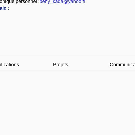
onique personnel :
beny_kada@yahoo.fr
le :
lications
Projets
Communica