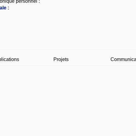
onique personnel :
le :
lications
Projets
Communica