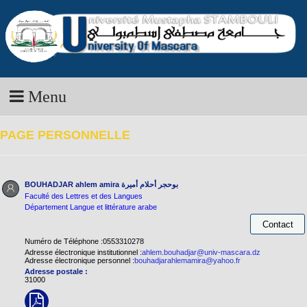
Menu
PAGE PERSONNELLE
BOUHADJAR ahlem amira
بوحجر أحلام أميرة
Faculté des Lettres et des Langues
Département Langue et littérature arabe
Numéro de Téléphone :0553310278
Adresse électronique institutionnel :
ahlem.bouhadjar@univ-mascara.dz
Adresse électronique personnel :
bouhadjarahlemamira@yahoo.fr
Adresse postale :
31000