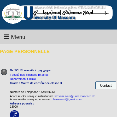
Menu
PAGE PERSONNELLE
Dr. SOUFI wassila
صوفي وسيلة
Faculté des Sciences Exactes
Département Chimie
Grade : Maitre de conférence classe B
Numéro de Téléphone :0540936261
Adresse électronique institutionnel :
wassila.soufi@univ-mascara.dz
Adresse électronique personnel :
chimiesoufi@gmail.com
Adresse postale :
13000