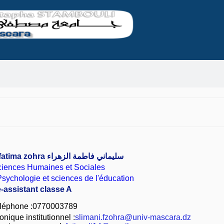
fatima zohra
سليماني فاطمة الزهراء
ciences Humaines et Sociales
sychologie et sciences de l'éducation
e-assistant classe A
léphone :0770003789
nique institutionnel :
slimani.fzohra@univ-mascara.dz