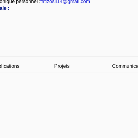
onique personnel :
fatizosli14@gmail.com
le :
lications
Projets
Communica