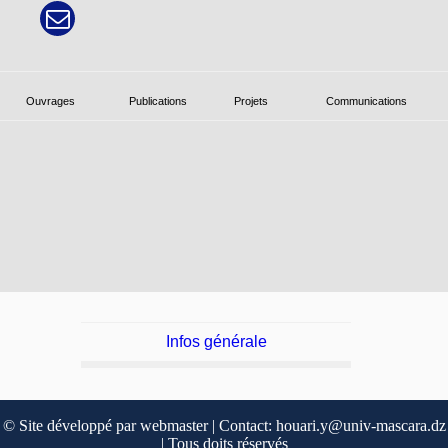
Ouvrages
Publications
Projets
Communications
Infos générale
© Site développé par webmaster | Contact: houari.y@univ-mascara.dz
| Tous doits réservés