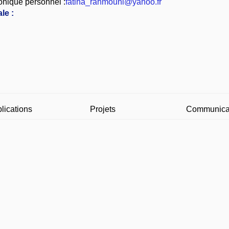
onique personnel :
fatiha_rahmouni@yahoo.fr
le :
lications
Projets
Communica