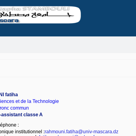
 fatiha
iences et de la Technologie
Tronc commun
-assistant classe A
éphone :
nique institutionnel :
rahmouni.fatiha@univ-mascara.dz