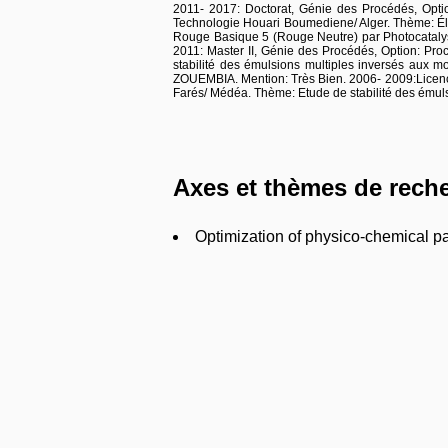
2011- 2017: Doctorat, Génie des Procédés, Optio
Technologie Houari Boumediene/ Alger. Thème: Él
Rouge Basique 5 (Rouge Neutre) par Photocatalys
2011: Master II, Génie des Procédés, Option: Pr
stabilité des émulsions multiples inversés aux m
ZOUEMBIA. Mention: Très Bien. 2006- 2009:Licence
Farés/ Médéa. Thème: Etude de stabilité des émuls
Axes et thèmes de rech
Optimization of physico-chemical pa