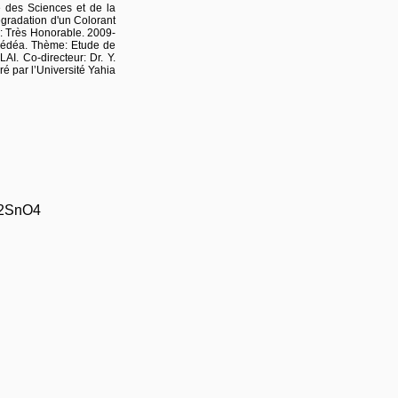
é des Sciences et de la
gradation d'un Colorant
: Très Honorable. 2009-
 Médéa. Thème: Etude de
I. Co-directeur: Dr. Y.
 par l’Université Yahia
Co2SnO4