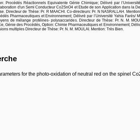
n: Procédés Réactionnels Equivalente Génie Chimique; Délivré par l’Universit
aboration d'un Semi Conducteur Co2SnO4 et Etude de son Application dans la De
e. Directeur de Thèse: Pr. R MAACHI. Co-directeurs: Pr. N NASRALLAH. Mention
océdés Pharmaceutiques et Environnement; Délivré par l’Université Yahia Farés/
oyens de mélange protéines- polysaccarides. Directeur de Thèse: Pr. N. M. MOULA
, Génie des Procédés, Option: Chimie Pharmaceutiques et Environnement; Délivré
ions multiples Directeur de Thèse: Pr. N. M. MOULAI. Mention: Très Bien.
erche
rameters for the photo-oxidation of neutral red on the spinel 