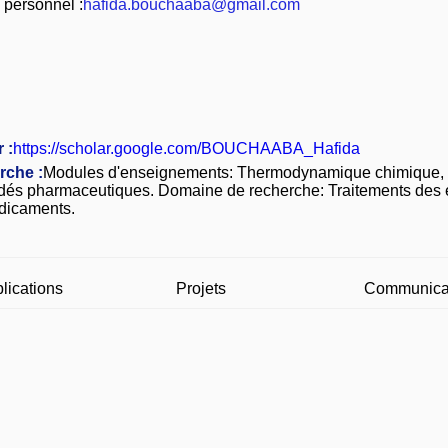
 personnel :
hafida.bouchaaba@gmail.com
 :
https://scholar.google.com/BOUCHAABA_Hafida
rche :
Modules d'enseignements: Thermodynamique chimique, 
édés pharmaceutiques. Domaine de recherche: Traitements des 
dicaments.
lications
Projets
Communica