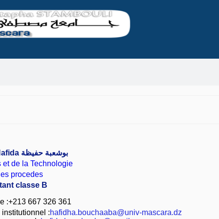
afida
بوشعبة حفيظة
 et de la Technologie
des procedes
tant classe B
e :+213 667 326 361
nstitutionnel :
hafidha.bouchaaba@univ-mascara.dz