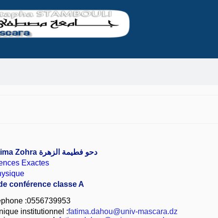
ima Zohra
دحو فطيمة الزهرة
iences Exactes
hysique
 de conférence classe A
éphone :0556739953
ique institutionnel :
fatima.dahou@univ-mascara.dz