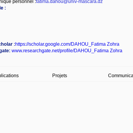
nique personnel :
fatima.dahou@univ-mascara.dz
e :
holar :
https://scholar.google.com/DAHOU_Fatima Zohra
gate:
www.researchgate.net/profile/DAHOU_Fatima Zohra
lications
Projets
Communica