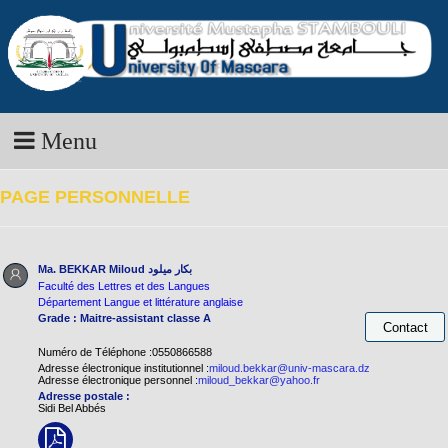
Menu
PAGE PERSONNELLE
Ma. BEKKAR Miloud
بكار ميلود
Faculté des Lettres et des Langues
Département Langue et littérature anglaise
Grade : Maitre-assistant classe A
Numéro de Téléphone :0550866588
Adresse électronique institutionnel :
miloud.bekkar@univ-mascara.dz
Adresse électronique personnel :
miloud_bekkar@yahoo.fr
Adresse postale :
Sidi Bel Abbés