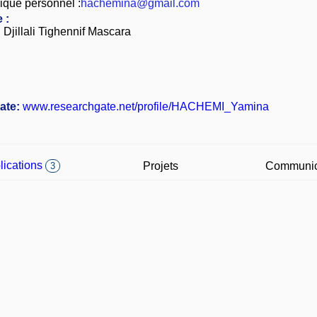
ique personnel :
hachemina@gmail.com
 :
 Djillali Tighennif Mascara
ate:
www.researchgate.net/profile/HACHEMI_Yamina
lications
Projets
Communic
3