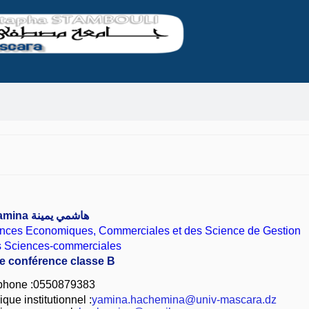
amina
هاشمي يمينة
ences Economiques, Commerciales et des Science de Gestion
 Sciences-commerciales
de conférence classe B
phone :0550879383
que institutionnel :
yamina.hachemina@univ-mascara.dz