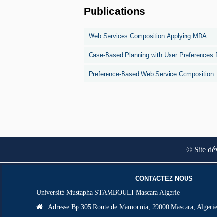
Publications
Web Services Composition Applying MDA.
Case-Based Planning with User Preferences 
Preference-Based Web Service Composition:
© Site dé
CONTACTEZ NOUS
Université Mustapha STAMBOULI Mascara Algerie
:
Adresse Bp 305 Route de Mamounia, 29000 Mascara, Algerie