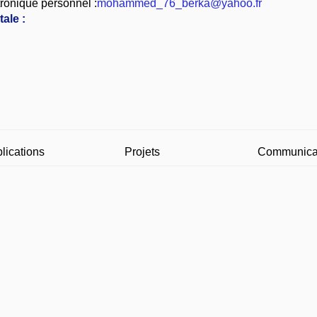
ronique personnel :
mohammed_76_berka@yahoo.fr
ale :
lications
Projets
Communica