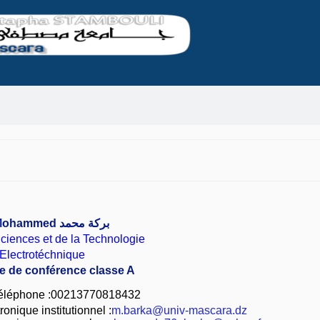
 Mohammed
بركة محمد
ciences et de la Technologie
Electrotéchnique
re de conférence classe A
éléphone :00213770818432
onique institutionnel :
m.barka@univ-mascara.dz