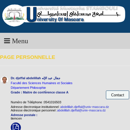
Menu
PAGE PERSONNELLE
Dr. djeffal abdelillah
جفال عبد الإله
Faculté des Sciences Humaines et Sociales
Département Philosophie
Grade : Maitre de conférence classe A
Numéro de Téléphone :0541016503
Adresse électronique institutionnel :
abdelillah.djeffal@univ-mascara.dz
Adresse électronique personnel :
abdelillah.djeffal@univ-mascara.dz
Adresse postale :
tlemcen