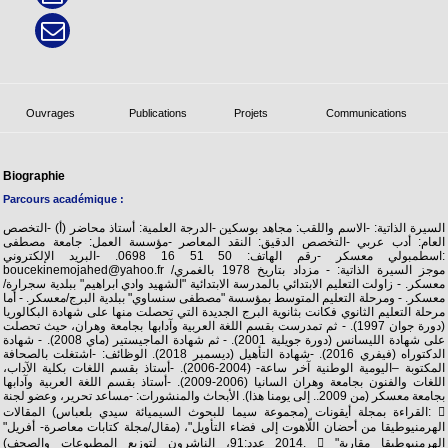
Ouvrages
Publications
Projets
Communications
Biographie
Parcours académique :
السيرة الذاتية: -الاسم واللقب: مجاهد بوسكين -الدرجة العلمية: أستاذ محاضر (أ) -التخصص
العام: أدب عربي -التخصص الدقيق: النقد المعاصر -مؤسسة العمل: جامعة مصطفى
اسطمبولي معسكر -رقم الهاتف: 50 51 16 0698. -البريد الإلكتروني:
boucekinemojahed@yahoo.fr موجز السيرة الذاتية: - مزداد بتاريخ 1978 بالغمري/
معسكر. - زاولت التعليم الابتدائي بالمدرسة الابتدائية "الشهيد وادي ابراهيم" ببلدية سجرارة/
معسكر. - ومرحلة التعليم المتوسط بمؤسسة "مصطفى سنساوي" ببلدية البرج/معسكر. - أما
مرحلة التعليم الثانوي فكانت بثانوية البرج الجديدة التي تحصلت منها على شهادة البكالوريا
(دورة جوان 1997). - ثم تمدرست بقسم اللغة العربية وآدابها بجامعة وهران، حيث تحصلت
على شهادة الليسانس (دورة جويلية 2001). - ثم شهادة الماجيستير (ماي 2008). - شهادة
الدكتوراه (فيفري 2016). -شهادة التأهيل (ديسمبر 2018). الوظائف: -اشتغلت بالصحافة
المكتوبة –اليومية الوطنية آخر ساعة- (2004-2006). -أستاذ بقسم اللغات بكلية الآداب،
اللغات والفنون بجامعة وهران السانيا (2006-2009). -أستاذ بقسم اللغة العربية وآدابها
بجامعة معسكر (من 2009.. إلى يومنا هذا). الأبحاث والمنشورات: -مساعد تحرير، وعضو لجنة
القراءة بمجلة أيقونات (مجموعة سيما للبحوث السيميائة سيدي بلعباس) المقالات: 
"الهرمنيوطيقا من أحضان اللّاهوت إلى فضاء التأويل"، (مقال/مجلة كتابات معاصرة- أفريل
2014 عدد:91، الناشرون لتوزيع المطبوعات والصحف).  "الهرمنيوطيقا مقاربة