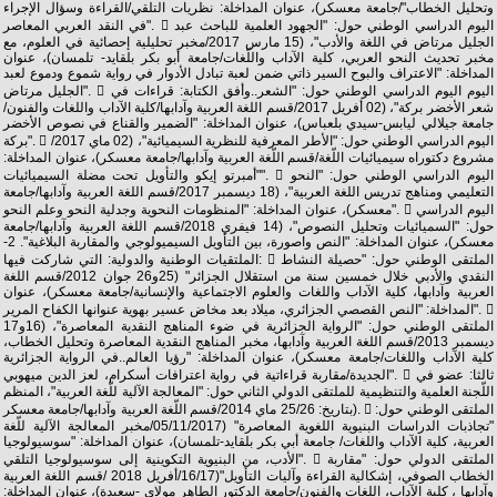
وتحليل الخطاب"/جامعة معسكر)، عنوان المداخلة: نظريات التلقي/القراءة وسؤال الإجراء
في النقد العربي المعاصر".  اليوم الدراسي الوطني حول: "الجهود العلمية للباحث عبد
الجليل مرتاض في اللغة والأدب"، (15 مارس 2017/مخبر تحليلية إحصائية في العلوم، مع
مخبر تحديث النحو العربي، كلية الآداب واللّغات/جامعة أبو بكر بلقايد- تلمسان)، عنوان
المداخلة: "الاعتراف والبوح السير ذاتي ضمن لعبة تبادل الأدوار في رواية شموع ودموع لعبد
الجليل مرتاض".  اليوم اليوم الدراسي الوطني حول: "الشعر..وأفق الكتابة: قراءات في
شعر الأخضر بركة"، (02 أفريل 2017/قسم اللغة العربية وآدابها/كلية الآداب واللغات والفنون/
جامعة جيلالي ليابس-سيدي بلعباس)، عنوان المداخلة: "الضمير والقناع في نصوص الأخضر
بركة".  اليوم الدراسي الوطني حول: "الأطر المعرفية للنظرية السيميائية"، (02 ماي 2017/
مشروع دكتوراه سيميائيات اللّغة/قسم اللّغة العربية وآدابها/جامعة معسكر)، عنوان المداخلة:
"أمبرتو إيكو والتأويل تحت مضلة السيميائيات".  اليوم الدراسي الوطني حول: "النحو
التعليمي ومناهج تدريس اللغة العربية"، (18 ديسمبر 2017/قسم اللغة العربية وآدابها/جامعة
معسكر)، عنوان المداخلة: "المنظومات النحوية وجدلية النحو وعلم النحو".  اليوم الدراسي
حول: "السميائيات وتحليل النصوص"، (14 فيفري 2018/قسم اللغة العربية وآدابها/جامعة
معسكر)، عنوان المداخلة: "النص واصورة، بين التأويل السيميولوجي والمقاربة البلاغية". 2-
الملتقيات الوطنية والدولية: التي شاركت فيها:  الملتقى الوطني حول: "حصيلة النشاط
النقدي والأدبي خلال خمسين سنة من استقلال الجزائر" (25و26 جوان 2012/قسم اللغة
العربية وآدابها، كلية الآداب واللغات والعلوم الاجتماعية والإنسانية/جامعة معسكر)، عنوان
المداخلة: "النص القصصي الجزائري، ميلاد بعد مخاض عسير بهوية عنوانها الكفاح المرير". 
الملتقى الوطني حول: "الرواية الجزائرية في ضوء المناهج النقدية المعاصرة"، (16و17
ديسمبر 2013/قسم اللغة العربية وآدابها، مخبر المناهج النقدية المعاصرة وتحليل الخطاب،
كلية الآداب واللغات/جامعة معسكر)، عنوان المداخلة: "رؤيا العالم..في الرواية الجزائرية
الجديدة/مقاربة قراءاتية في رواية اعترافات أسكرام، لعز الدين ميهوبي".  ثالثا: عضو في
اللّجنة العلمية والتنظيمية للملتقى الدولي الثاني حول: "المعالجة الآلية للّغة العربية"، المنظم
بتاريخ: 25/26 ماي 2014/قسم اللّغة العربية وآدابها/جامعة معسكر).  الملتقى الوطني حول:
"تجاذبات الدراسات البنيوية اللغوية المعاصرة" (05/11/2017/مخبر المعالجة الآلية للّغة
العربية، كلية الآداب واللغات/ جامعة أبي بكر بلقايد-تلمسان)، عنوان المداخلة: "سوسيولوجيا
الأدب، من البنيوية التكوينية إلى سوسيولوجيا التلقي".  الملتقى الدولي حول: "مقاربة
الخطاب الصوفي، إشكالية القراءة وآليات التأويل"(16/17/أفريل 2018 /قسم اللغة العربية
وآدابها ، كلية الآداب، اللغات والفنون/جامعة الدكتور الطاهر مولاي -سعيدة)، عنوان المداخلة: