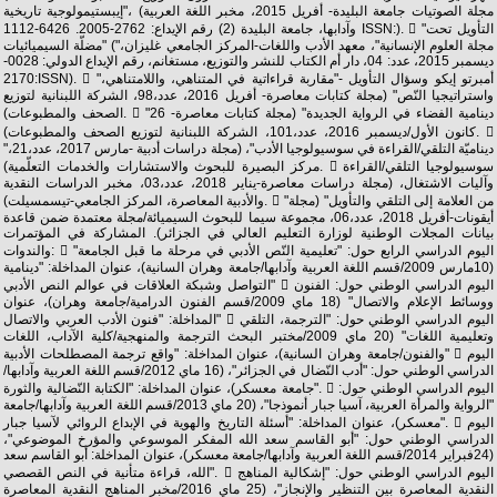
إيبستيمولوجية تاريخية"، (مجلة الصوتيات جامعة البليدة- أفريل 2015، مخبر اللغة العربية
وآدابها، جامعة البليدة (2) رقم الإيداع: 2762-2005. 6426-1112 ISSN:).  "التأويل تحت
مضلّة السيميائيات" ("مجلة العلوم الإنسانية"، معهد الأدب واللغات-المركز الجامعي غليزان،
ديسمبر 2015، عدد: 04، دار أم الكتاب للنشر والتوزيع، مستغانم، رقم الإيداع الدولي: 0028-
2170:ISSN).  "أمبرتو إيكو وسؤال التأويل -"مقاربة قراءاتية في المتناهي، واللامتناهي،
واستراتيجيا النّص" (مجلة كتابات معاصرة- أفريل 2016، عدد،98، الشركة اللبنانية لتوزيع
الصحف والمطبوعات).  "دينامية الفضاء في الرواية الجديدة" (مجلة كتابات معاصرة- 26
كانون الأول/ديسمبر 2016، عدد،101، الشركة اللبنانية لتوزيع الصحف والمطبوعات). 
"ديناميّة التلقي/القراءة في سوسيولوجيا الأدب"، (مجلة دراسات أدبية -مارس 2017، عدد،21،
مركز البصيرة للبحوث والاستشارات والخدمات التعلّمية).  سوسيولوجيا التلقي/القراءة
وآليات الاشتغال، (مجلة دراسات معاصرة-يناير 2018، عدد،03، مخبر الدراسات النقدية
والأدبية المعاصرة، المركز الجامعي-تيسمسيلت).  "من العلامة إلى التلقي والتأويل" (مجلة
أيقونات-أفريل 2018، عدد،06، مجموعة سيما للبحوث السيميائة/مجلة معتمدة ضمن قاعدة
بيانات المجلات الوطنية لوزارة التعليم العالي في الجزائر). المشاركة في المؤتمرات
والندوات:  اليوم الدراسي الرابع حول: "تعليمية النّص الأدبي في مرحلة ما قبل الجامعة"
(10مارس 2009/قسم اللغة العربية وآدابها/جامعة وهران السانية)، عنوان المداخلة: "دينامية
التواصل وشبكة العلاقات في عوالم النص الأدبي"  اليوم الدراسي الوطني حول: الفنون
ووسائط الإعلام والاتصال" (18 ماي 2009/قسم الفنون الدرامية/جامعة وهران)، عنوان
المداخلة: "فنون الأدب العربي والاتصال"  اليوم الدراسي الوطني حول: "الترجمة، التلقي
وتعليمية اللغات" (20 ماي 2009/مختبر البحث الترجمة والمنهجية/كلية الآداب، اللغات
والفنون/جامعة وهران السانية)، عنوان المداخلة: "واقع ترجمة المصطلحات الأدبية"  اليوم
الدراسي الوطني حول: "أدب النّضال في الجزائر"، (16 ماي 2012/قسم اللغة العربية وآدابها/
جامعة معسكر)، عنوان المداخلة: "الكتابة النّضالية والثورة".  اليوم الدراسي الوطني حول:
"الرواية والمرأة العربية، آسيا جبار أنموذجا"، (20 ماي 2013/قسم اللغة العربية وآدابها/جامعة
معسكر)، عنوان المداخلة: "أسئلة التاريخ والهوية في الإبداع الروائي لآسيا جبار".  اليوم
الدراسي الوطني حول: "أبو القاسم سعد الله المفكر الموسوعي والمؤرخ الموضوعي"،
(24فبراير 2014/قسم اللغة العربية وآدابها/جامعة معسكر)، عنوان المداخلة: أبو القاسم سعد
الله، قراءة متأنية في النص القصصي".  اليوم الدراسي الوطني حول: "إشكالية المناهج
النقدية المعاصرة بين التنظير والإنجاز"، (25 ماي 2016/مخبر المناهج النقدية المعاصرة