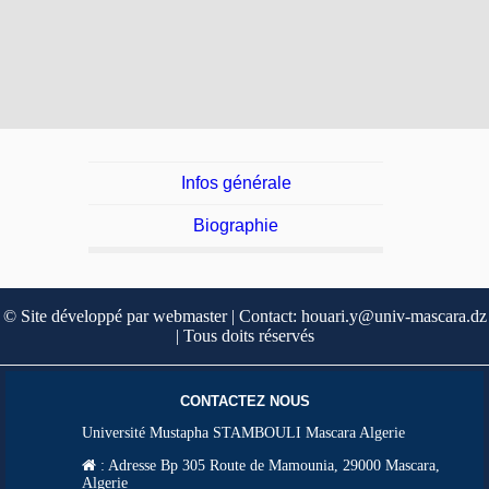
Infos générale
Biographie
© Site développé par webmaster | Contact: houari.y@univ-mascara.dz
| Tous doits réservés
CONTACTEZ NOUS
Université Mustapha STAMBOULI Mascara Algerie
:
Adresse Bp 305 Route de Mamounia, 29000 Mascara,
Algerie