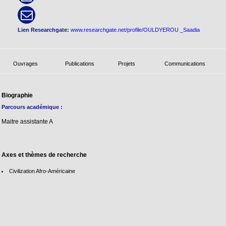
Lien Researchgate:
www.researchgate.net/profile/OULDYEROU _Saadia
Ouvrages
Publications
Projets
Communications
Biographie
Parcours académique :
Maitre assistante A
Axes et thèmes de recherche
Civilization Afro-Américaine