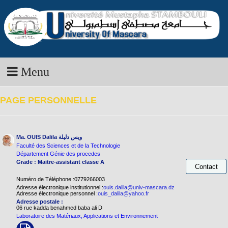
Menu
PAGE PERSONNELLE
Ma. OUIS Dalila
ويس دليلة
Faculté des Sciences et de la Technologie
Département Génie des procedes
Grade : Maitre-assistant classe A
Numéro de Téléphone :0779266003
Adresse électronique institutionnel :
ouis.dalila@univ-mascara.dz
Adresse électronique personnel :
ouis_dalila@yahoo.fr
Adresse postale :
06 rue kadda benahmed baba ali D
Laboratoire des Matériaux, Applications et Environnement