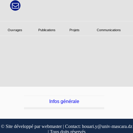
Ouvrages
Publications
Projets
Communications
Infos générale
© Site développé par webmaster | Contact: houari.y@univ-mascara.dz
| Tous doits réservés