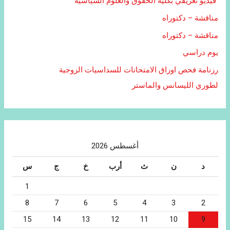
فيديو تعريفي بكلية الحقوق والعلوم السياسية
مناقشة – دكتوراه
مناقشة – دكتوراه
يوم دراسي
رزنامة فحص اوراق الامتحانات للسداسيات الزوجية
لطوري الليسانس والماستر
أغسطس 2026
د
ن
ث
أرب
خ
ج
س
1
8
7
6
5
4
3
2
15
14
13
12
11
10
9