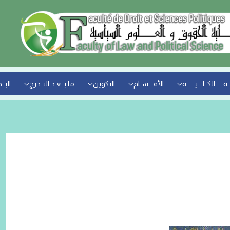
ـة
الكــلـــيــــــة
الأقـــسـام
التكوين
ما بــعـد التــدرج
البــ