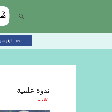
الجــــامعة
الرئـيـسـيـ
ندوة علمية
اعلانات