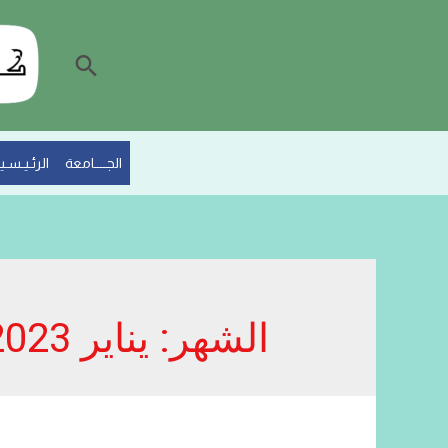
البحث
الجــــامعة
الرئـيـسـيـ
الشهر:
يناير 2023