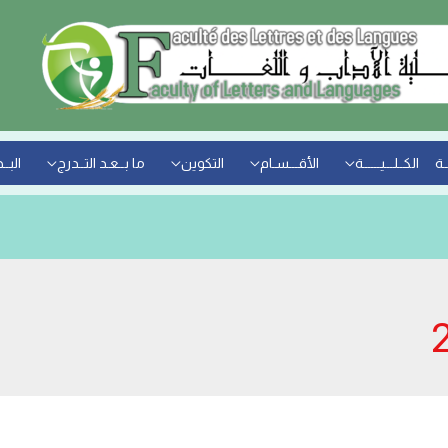
ـة
الكــلـــيــــــة
الأقـــسـام
التكوين
ما بــعـد التــدرج
البــ