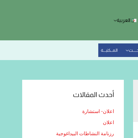
العربية
حــــث
المــكتبـــة
أحدث المقالات
اعلان- استشارة
اعلان
رزنامة النشاطات البيداغوجية