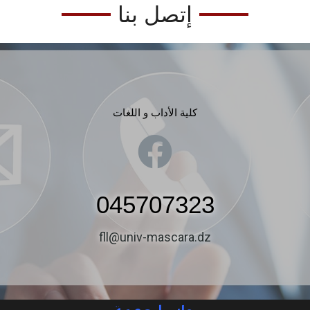
إتصل بنا
كلية الأداب و اللغات
045707323
fll@univ-mascara.dz