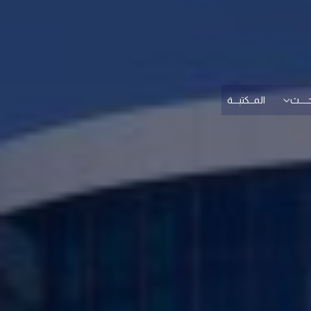
حــــث
المــكتبـــة