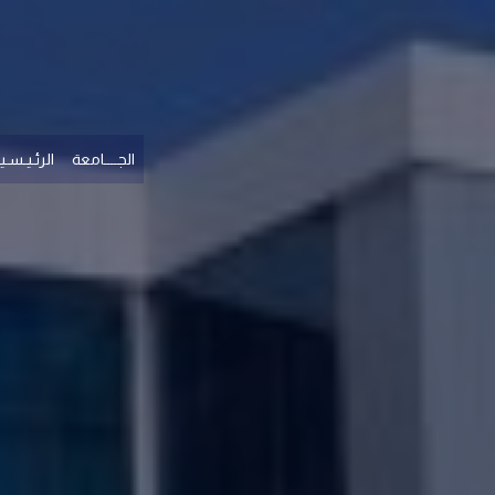
الجــــامعة
الرئـيـسـيـ