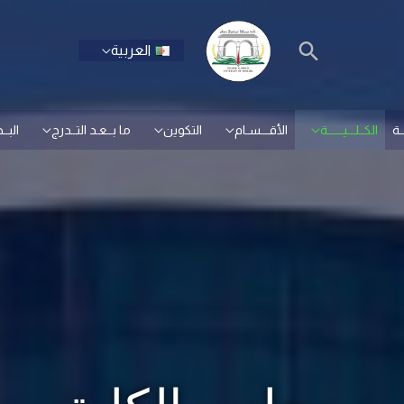
العربية
ـة
الكــلـــيــــــة
الأقـــسـام
التكوين
ما بــعـد التــدرج
البــ