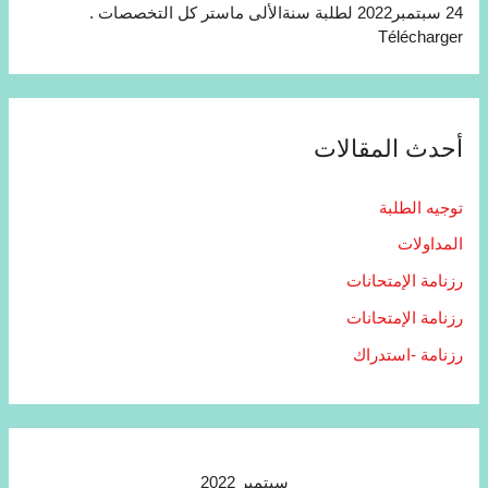
24 سبتمبر2022 لطلبة سنةالألى ماستر كل التخصصات .
Télécharger
أحدث المقالات
توجيه الطلبة
المداولات
رزنامة الإمتحانات
رزنامة الإمتحانات
رزنامة -استدراك
سبتمبر 2022