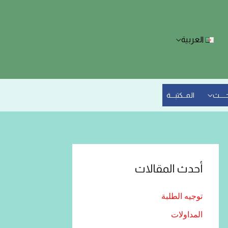
العربية
حــــث
المــكتبـــة
أحدث المقالات
توجيه الطلبة
المداولات