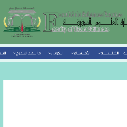
ـة
الكــلـــيــــــة
الأقـــسـام
التكوين
ما بــعـد التــدرج
البــ