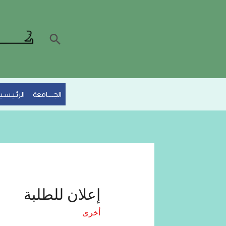
الجــــامعة
الرئـيـسـيـ
إعلان للطلبة
أخرى