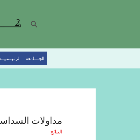
الجــــامعة
الرئـيـسـيــة
مداولات السداسي
النتائج