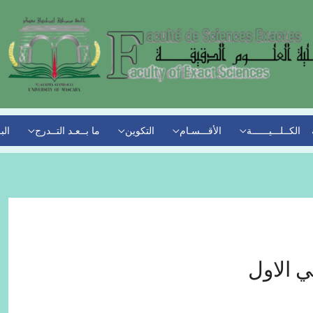
الكــلـــيــــــة
الأقـــسـام
التكوين
ما بــعـد التــدرج
الب
 الاول