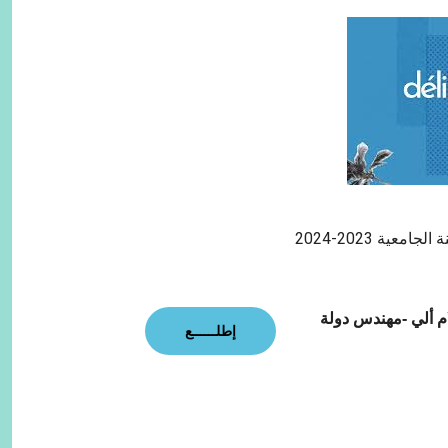
عية 2023-2024
 ألي -مهندس دولة
إطلــــــع