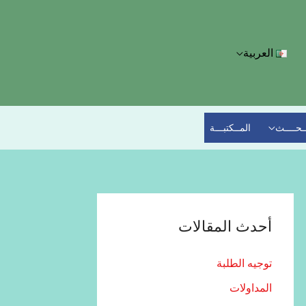
العربية
ــحــــث
المــكتبـــة
أحدث المقالات
توجيه الطلبة
المداولات