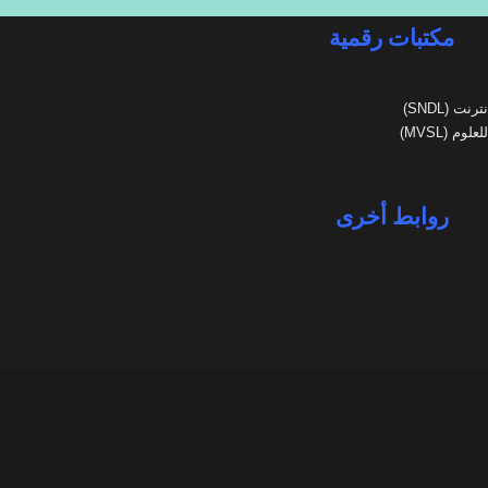
مكتبات رقمية
ت (SNDL)
م (MVSL)
روابط أخرى