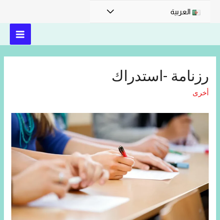
العربية
رزنامة -استدراك
أخرى