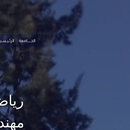
الجــــامعة
الرئـيـسـيـ
رياض
مهند