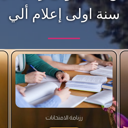
سنة اولى إعلام ألي
رزنامة الامتحانات