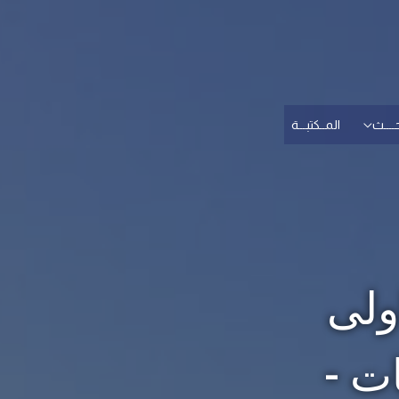
حــــث
المــكتبـــة
ولى
ت -