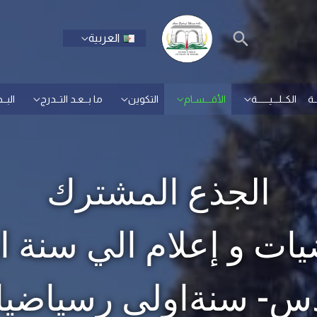
العربية
ـة
الكــلـــيــــــة
الأقـــسـام
التكوين
ما بــعـد التــدرج
البــ
الجذع المشترك
يات و إعلام الي سنة ا
س- سنةاولى رسياضيا