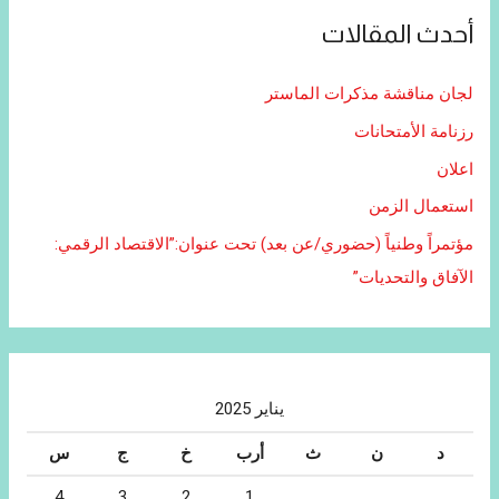
أحدث المقالات
لجان مناقشة مذكرات الماستر
رزنامة الأمتحانات
اعلان
استعمال الزمن
مؤتمراً وطنياً (حضوري/عن بعد) تحت عنوان:”الاقتصاد الرقمي:
الآفاق والتحديات”
يناير 2025
د
ن
ث
أرب
خ
ج
س
4
3
2
1