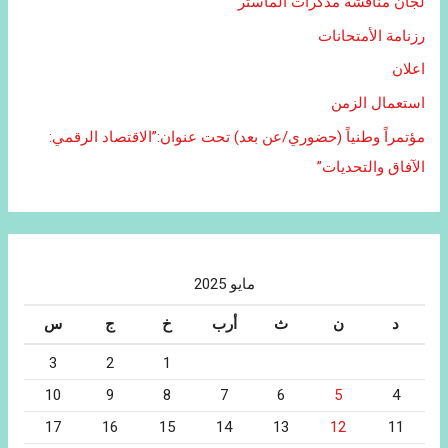
لجان مناقشة مذكرات الماستر
رزنامة الأمتحانات
اعلان
استعمال الزمن
مؤتمراً وطنياً (حضوري/عن بعد) تحت عنوان:”الاقتصاد الرقمي:
الآفاق والتحديات”
مايو 2025
د
ن
ث
أرب
خ
ج
س
3
2
1
10
9
8
7
6
5
4
17
16
15
14
13
12
11