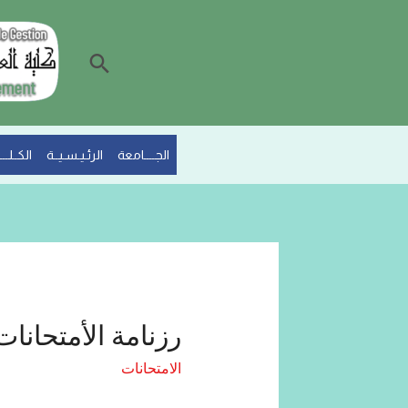
الجــــامعة
الرئـيـسـيــة
الكــلـــي
رزنامة الأمتحانات
الامتحانات