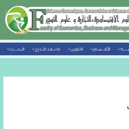
ــــــة
الأقـــسـام
التكوين
ما بــعـد التــدرج
البــحــــث