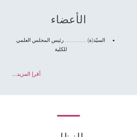
الأعضاء
السيّد(ة) ……………….
رئيس المجلس العلمي
للكلية
أقرإ المزيد...