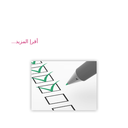
أقرإ المزيد...