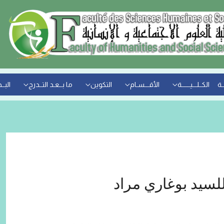
ـة
الكــلـــيــــــة
الأقـــسـام
التكوين
ما بــعـد التــدرج
البــ
لسيد بوغاري مراد