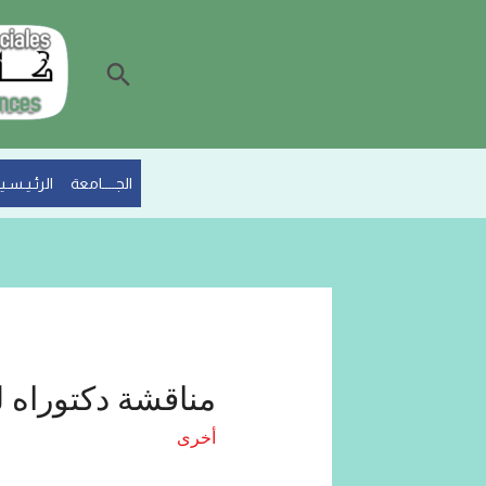
الجــــامعة
الرئـيـسـيـ
مناقشة دكتوراه ل
أخرى