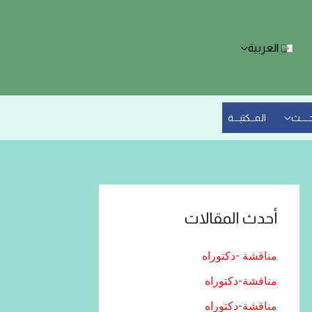
العربية
حــــث
المــكتبـــة
أحدث المقالات
مناقشة -دكتوراه
مناقشة-دكتوراه
مناقشة-دكتوراه