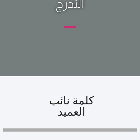
التدرج
كلمة نائب
العميد