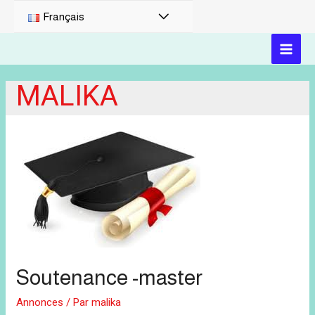
PERMUTATEUR
Français
DE
MAI
MENU
MALIKA
MEN
Soutenance -master
Annonces
/ Par
malika