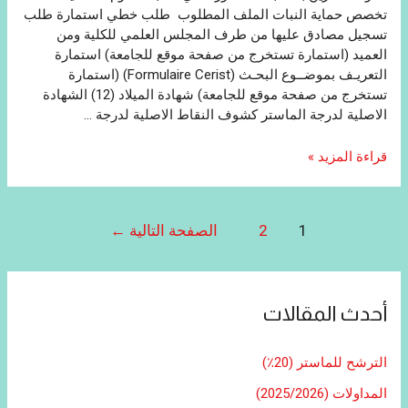
تخصص حماية النبات الملف المطلوب طلب ​​خطي استمارة طلب
تسجيل مصادق عليها من طرف المجلس العلمي للكلية ومن
العميد (استمارة تستخرج من صفحة موقع للجامعة) استمارة
التعريـف بموضــوع البحـث (Formulaire Cerist) (استمارة
تستخرج من صفحة موقع للجامعة) شهادة الميلاد (12) الشهادة
الاصلية لدرجة الماستر كشوف النقاط الاصلية لدرجة …
دعوة
قراءة المزيد »
للفائزين
بمسابقة
الدكتوراه
تصفّح
1
2
الصفحة التالية
←
في
المقالات
شعبةالعلوم
الفلاحية
أحدث المقالات
الترشح للماستر (20٪)
المداولات (2025/2026)