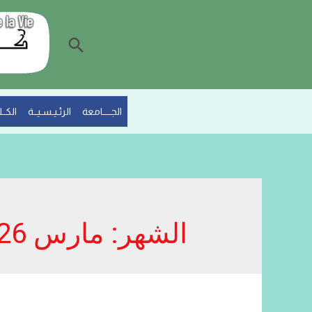
البحث
الجــــامعة
الرئـيـسـيــة
الكــلـ
الشهر:
مارس 2026