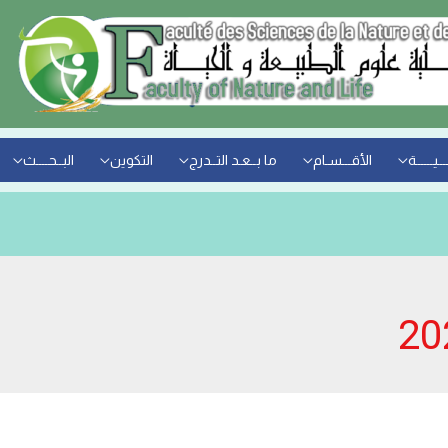
ــيــــــة
الأقـــسـام
ما بــعـد التــدرج
التكوين
البــحــــث