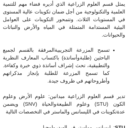
يمثل قسم العلوم الزراعية الذي أديره فضاء مهم للتنمية
العلمية والتكنولوجية من أجل ضمان تكوينات عالية المستوى
في المستويات الثلاث. وتتمحور التكوينات على العوامل
البيئية المستدامة المتمثلة في المياه والأرض والنباتات
والحيوانات
.
تسمح المزرعة التجريبيةالمرفقة بالقسم لجميع
الباحثين (طلبةوأساتذة) باكتساب المعارف النظرية
والتطبيقية، تحث إشراف أساتذة ذوي خبرة وكفاءة.
كما تسمح المزرعة للطلبة بإنجاز مذكراتهم
وأطروحاتهم في ظروف جيدة.
تدير قسم العلوم الزراعية ميدانين: علوم الأرض وعلوم
الكون (STU) وعلوم الطبيعةوالحياة (SNV) ويضمن
عدةتكوينات في الليسانس والماستر في التخصصات التالية
STU
: ليسانس وماستر في الهيدرولوجيا