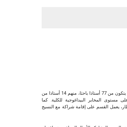
إن القسم فخور بتقديم تكوين جيد للطبة، مقدم بمقره المتواجد بقطب سيدي سعيد. يضمن هذا التكوين فريقا آكاديميا يتكون من 77 أستاذا باحثا، منهم 14 أستاذا من
لى مستوى المخابر البيداغوجية للكلية. كما
ر، يعمل القسم على إقامة شراكة مع النسيج