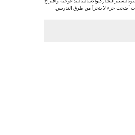
وىالتسييرالتشاركيوالأساليبالبيداغوجية واقتراح
الات أضحت جزء لا يتجزأ من طرق التدريس.