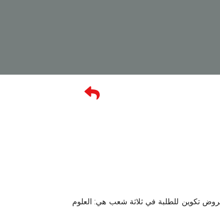
د من الأقسام الثلاث التي تكون كلية علوم الطبيعة والحياة. تم إنشاؤه عام 1997 ويقدم عروض تكوين للطلبة في ثلاثة شعب هي: العلوم