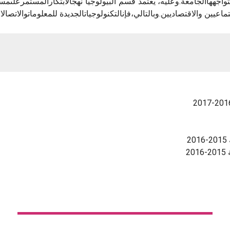
واجههاالجامعة.وعليه، يعتمد قسم البيولوجيا نهجالابتكارالمستمرعلىمست
اعيين والاقتصاديين.وبالتالي،فإنالتكنولوجياتالجديدة للمعلوماتوالاتص