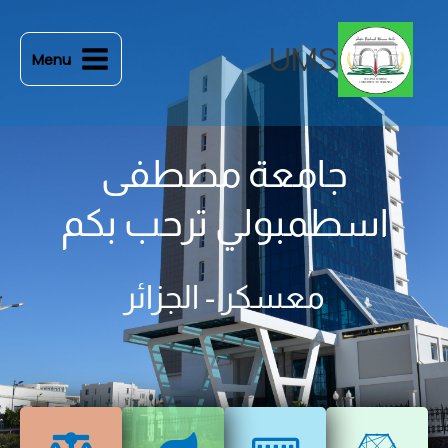
خطي
لى
UMS
Menu
لمحتوى
جامعة مصطفى
اسطمبولي ترحب بكم
معسكر - الجزائر