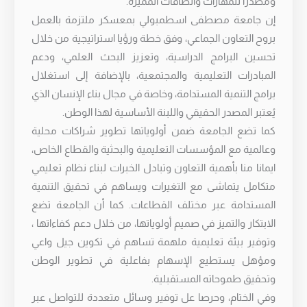
ومصدرًا للمهارات والطاقات المميزة.
إن جامعة مصطفى اسطمبولي بمعسكر ملتزمة بالعمل
بروح التعاون الجماعي، وفق خطة ورؤيا استراتيجية من خلال
تحسين البرامج الدراسية، وتعزيز البحث العلمي، ودعم
المبادرات التعليمية والمجتمعية، بالإضافة إلى استغلال
برامج التنمية المستدامة، وخاصة في مجال بناء الإنسان الذي
يُعتبر المصدر الحقيقي واللبنة الأساسية لهذا الوطن.
كما تضع الجامعة ضمن أولوياتها تطوير شراكات محلية
وعالمية مع المؤسسات التعليمية والبحثية والقطاع الخاص،
ايمانا منا بأهمية التعاون وتبادل الخبرات لبناء نظام تعليمي
متكامل يتماشى مع التغيرات ويساهم في تحقيق التنمية
المستدامة عبر مختلف القطاعات. كما أن الجامعة تضع
الابتكار والتميز في صميم أولوياتها، من خلال دعم كفاءاتها ،
وتوفير بيئة تعليمية ملهمة تساهم في تكوين جيل واعي
ومؤهل يستطيع الإسهام بفاعلية في تطوير الوطن
وتحقيق طموحاته المستقبلية.
وفي الختام، وحرصا عل توفير وسائل متعددة للتواصل عبر