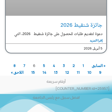
جائزة شنقيط 2026
دعوة لتقديم طلبات للحصول على جائزة شنقيط 2026، التي
إقرا المزيد
5 أبريل 2026
« السابق
1
2
3
4
5
6
7
8
9
10
11
12
13
14
15
اللاحق »
أرقام سريعة
[COUNTER_NUMBER id=25957]
افضل سبيل مع رئيس الجامعة