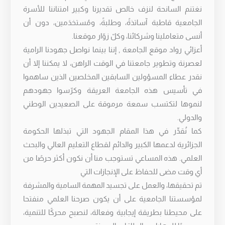
نغتنم السانحة لنزف خالص تقديرنا وكبير امتناننا للأسرة
الجامعية قاطبة آساتذةً، وطلبةً، ومُستخدَمين، دون أن
أنسى متعاملينا وشركائنا، وكلّ زوّار موقعنا.
أعزائي رواد موقع الجامعة , إننا بينما نواصل جهودنا الرامية
لعصرنة وتطوير جامعتنا في الوقت الراهن، لا يمكننا إلا أن
نقدر عطاء المسؤولين السابقين المخلصين الذين ساهموا
في تأسيس هذه الجامعة العريقة وكرّسوا جهودهم
لنموها لتكتسب سمعة مرموقة على الصعيدين الوطني
والدولي.
كما نُقدِّر في هذا المقام الجهود التي تبذلها الحكومة
الجزائرية لدعمها الكبير والدائم لقطاع التعليم العالي والبحث
العلمي. هذه المساعي تستوجب منا أن نكون أكثر حرصًا من
أي وقت مضى للحفاظ على الإنجازات التي
تم تحقيقها، والعمل على تجسيد المهمة السامية والمشرفة
لمؤسستنا الجامعية على أن يكون صرحنا العلمي منفتحا
على محيطنا بطريقة إيجابية وفعالة، لنصبح محركًا للتنمية،