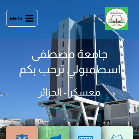
خطي
لى
UMS
Menu
لمحتوى
جامعة مصطفى
اسطمبولي ترحب بكم
معسكر - الجزائر