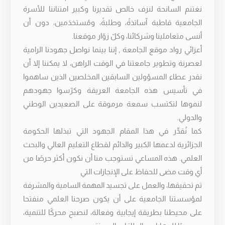
نغتنم السانحة لنزف خالص تقديرنا وكبير امتناننا للأسرة
الجامعية قاطبة آساتذةً، وطلبةً، ومُستخدَمين، دون أن
أنسى متعاملينا وشركائنا، وكلّ زوّار موقعنا.
أعزائي رواد موقع الجامعة , إننا بينما نواصل جهودنا الرامية
لعصرنة وتطوير جامعتنا في الوقت الراهن، لا يمكننا إلا أن
نقدر عطاء المسؤولين السابقين المخلصين الذين ساهموا
في تأسيس هذه الجامعة العريقة وكرّسوا جهودهم
لنموها لتكتسب سمعة مرموقة على الصعيدين الوطني
والدولي.
كما نُقدِّر في هذا المقام الجهود التي تبذلها الحكومة
الجزائرية لدعمها الكبير والدائم لقطاع التعليم العالي والبحث
العلمي. هذه المساعي تستوجب منا أن نكون أكثر حرصًا من
أي وقت مضى للحفاظ على الإنجازات التي
تم تحقيقها، والعمل على تجسيد المهمة السامية والمشرفة
لمؤسستنا الجامعية على أن يكون صرحنا العلمي منفتحا
على محيطنا بطريقة إيجابية وفعالة، لنصبح محركًا للتنمية،