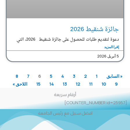
جائزة شنقيط 2026
دعوة لتقديم طلبات للحصول على جائزة شنقيط 2026، التي
إقرا المزيد
5 أبريل 2026
« السابق
1
2
3
4
5
6
7
8
9
10
11
12
13
14
15
اللاحق »
أرقام سريعة
[COUNTER_NUMBER id=25957]
افضل سبيل مع رئيس الجامعة