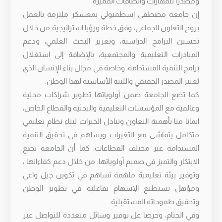
ومصدرًا للمهارات والطاقات المميزة.
إن جامعة مصطفى اسطمبولي بمعسكر ملتزمة بالعمل
بروح التعاون الجماعي، وفق خطة ورؤيا استراتيجية من خلال
تحسين البرامج الدراسية، وتعزيز البحث العلمي، ودعم
المبادرات التعليمية والمجتمعية، بالإضافة إلى استغلال
برامج التنمية المستدامة، وخاصة في مجال بناء الإنسان الذي
يُعتبر المصدر الحقيقي واللبنة الأساسية لهذا الوطن.
كما تضع الجامعة ضمن أولوياتها تطوير شراكات محلية
وعالمية مع المؤسسات التعليمية والبحثية والقطاع الخاص،
ايمانا منا بأهمية التعاون وتبادل الخبرات لبناء نظام تعليمي
متكامل يتماشى مع التغيرات ويساهم في تحقيق التنمية
المستدامة عبر مختلف القطاعات. كما أن الجامعة تضع
الابتكار والتميز في صميم أولوياتها، من خلال دعم كفاءاتها ،
وتوفير بيئة تعليمية ملهمة تساهم في تكوين جيل واعي
ومؤهل يستطيع الإسهام بفاعلية في تطوير الوطن
وتحقيق طموحاته المستقبلية.
وفي الختام، وحرصا عل توفير وسائل متعددة للتواصل عبر