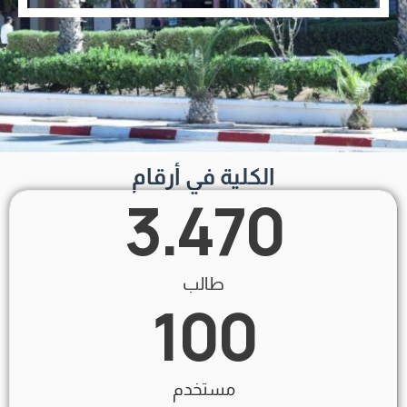
الكلية في أرقام
3.470
طالب
100
مستخدم