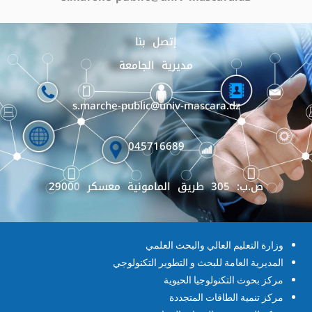
إتصل بنا
مديرية الجامعة
s.marche-public@univ-mascara.dz
045716689
ص.ب: 305 طريق المامونية معسكر 29000
وزارة التعليم العالي والبحث العلمي
المديرية العامة للبحث و التطوير التكنولوجي
مركز بحوث التكنولوجيا الحيوية
مركز تنمية الطاقات المتجددة