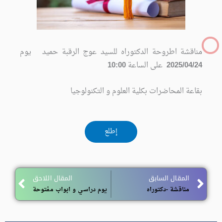
مناقشة اطروحة الدكتوراه للسيد عوج الرقبة حميد يوم
2025/04/24
على الساعة
10:00
بقاعة المحاضرات بكلية العلوم و التكنولوجيا
إطلع
Next
Pr
المقال السابق
المقال اللاحق
مناقشة -دكتوراه
يوم دراسي و ابواب مفتوحة